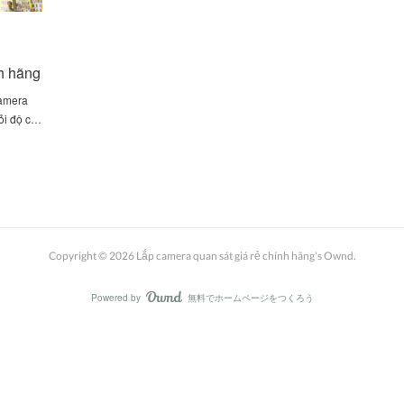
h hãng
camera
ỏi độ c…
Copyright ©
2026
Lắp camera quan sát giá rẻ chính hãng's Ownd
.
Powered by
無料でホームページをつくろう
AmebaOwnd