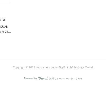
 rẻ
 QUAN
càng đầ…
Copyright ©
2026
Lắp camera quan sát giá rẻ chính hãng's Ownd
.
Powered by
無料でホームページをつくろう
AmebaOwnd